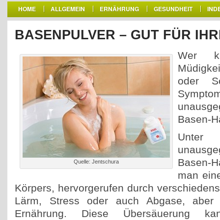
HOME
ALLGEMEIN
ERNÄHRUNG
GESUNDHEIT
IND
BASENPULVER – GUT FÜR IH
Wer k
Müdigke
oder Sc
Symp
unausge
Basen-Ha
Unt
unausge
Basen-H
Quelle: Jentschura
man ein
Körpers, hervorgerufen durch verschiedens
Lärm, Stress oder auch Abgase, aber v
Ernährung. Diese Übersäuerung kan