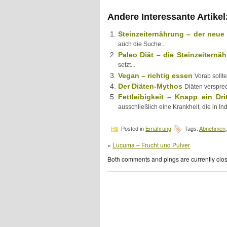
Andere Interessante Artikel
Steinzeiternährung – der neue
auch die Suche...
Paleo Diät – die Steinzeiternä
setzt...
Vegan – richtig essen
Vorab sollt
Der Diäten-Mythos
Diäten versprec
Fettleibigkeit – Knapp ein Dri
ausschließlich eine Krankheit, die in Ind
Posted in
Ernährung
Tags:
Abnehmen
«
Lucuma – Frucht und Pulver
Both comments and pings are currently clo