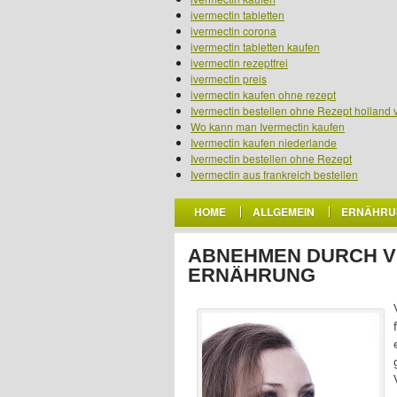
ivermectin tabletten
ivermectin corona
ivermectin tabletten kaufen
ivermectin rezeptfrei
ivermectin preis
ivermectin kaufen ohne rezept
Ivermectin bestellen ohne Rezept holland 
Wo kann man Ivermectin kaufen
Ivermectin kaufen niederlande
Ivermectin bestellen ohne Rezept
Ivermectin aus frankreich bestellen
HOME
ALLGEMEIN
ERNÄHRU
ABNEHMEN DURCH V
ERNÄHRUNG