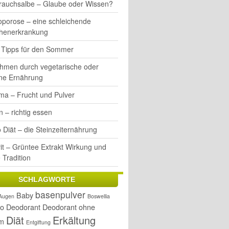
rauchsalbe – Glaube oder Wissen?
oporose – eine schleichende
henerkrankung
e Tipps für den Sommer
hmen durch vegetarische oder
ne Ernährung
ma – Frucht und Pulver
 – richtig essen
 Diät – die Steinzeiternährung
it – Grüntee Extrakt Wirkung und
 Tradition
SCHLAGWORTE
basenpulver
Baby
Augen
Boswellia
o
Deodorant
Deodorant ohne
Diät
Erkältung
um
Entgiftung