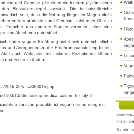
Weih
rodukte und Gemüse (die einen niedrigeren glykämischen
en Blutzuckerspiegel auswirkt. Die ballaststoffreiche
Oste
ntwortlich sein, dass die Nahrung länger im Magen bleibt
Knoc
Neben Vollkornprodukten und Gemüse, zählt auch Obst zu
teln. Forscher aus anderen Studien vermuten, dass eine
Hitz
olgreiche Abnehmen unterstützt.
Abne
ische oder vegane Ernährung bietet sich unterschiedliche
vega
e Tipps und Anregungen zu der Ernährungsumstellung bieten,
 Aber auch Webseiten mit leckeren Rezeptideen können
Lucu
en und Essen zu ändern.
Vegan
Paleo
Tigov
ses/2015-06/s-tsw063015.php
lange
/07/03/10/36/checkup-medical-column-for-july-3
dizin/ohne-tierische-produkte-ist-vegane-ernaehrung-die-
tml
Abnehmen
De
Cellulite
Alumini