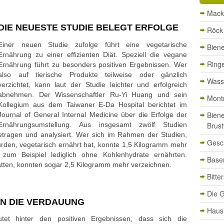
Mack
DIE NEUESTE STUDIE BELEGT ERFOLGE
Röck 
Einer neuen Studie zufolge führt eine vegetarische
Bien
Ernährung zu einer effizienten Diät. Speziell die vegane
Ringe
Ernährung führt zu besonders positiven Ergebnissen. Wer
also auf tierische Produkte teilweise oder gänzlich
Wasse
verzichtet, kann laut der Studie leichter und erfolgreich
abnehmen. Der Wissenschaftler Ru-Yi Huang und sein
Mont
Kollegium aus dem Taiwaner E-Da Hospital berichtet im
Bien
Journal of General Internal Medicine über die Erfolge der
Ernährungsumstellung. Aus insgesamt zwölf Studien
Brust
ragen und analysiert. Wer sich im Rahmen der Studien,
Gesc
rden, vegetarisch ernährt hat, konnte 1,5 Kilogramm mehr
h zum Beispiel lediglich ohne Kohlenhydrate ernährten.
Basen
hatten, konnten sogar 2,5 Kilogramm mehr verzeichnen.
Bitte
Die G
N DIE VERDAUUNG
Haus
tet hinter den positiven Ergebnissen, dass sich die