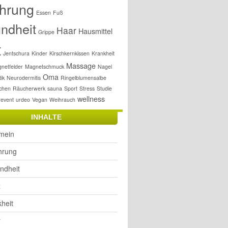
hrung
Essen
Fuß
ndheit
Haar
Hausmittel
Grippe
t
Jentschura
Kinder
Kirschkernkissen
Krankheit
Massage
netfelder
Magnetschmuck
Nagel
Oma
ik
Neurodermitis
Ringelblumensalbe
chen
Räucherwerk
sauna
Sport
Stress
Studie
wellness
revent
urdeo
Vegan
Weihrauch
INHALTE
emein
hrung
ndheit
x
heit
r