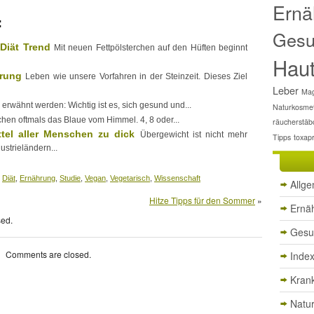
Ernä
:
Gesu
 Diät Trend
Mit neuen Fettpölsterchen auf den Hüften beginnt
Hau
hrung
Leben wie unsere Vorfahren in der Steinzeit. Dieses Ziel
Leber
Mag
e erwähnt werden: Wichtig ist es, sich gesund und...
Naturkosmet
hen oftmals das Blaue vom Himmel. 4, 8 oder...
räucherstäb
ttel aller Menschen zu dick
Übergewicht ist nicht mehr
Tipps
toxap
ustrieländern...
,
Diät
,
Ernährung
,
Studie
,
Vegan
,
Vegetarisch
,
Wissenschaft
Allg
Hitze Tipps für den Sommer
»
Ernä
sed.
Gesu
Comments are closed.
Inde
Krank
Natu