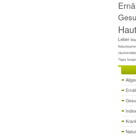
Ernä
Gesu
Hau
Leber
Mag
Naturkosmet
räucherstäb
Tipps
toxap
Allg
Ernä
Gesu
Inde
Krank
Natu