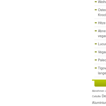
Weih
Oste
Knoc
Hitz
Abne
vega
Lucu
Vegan
Paleo
Tigov
lange
Abnehmen
De
Cellulite
Alumini