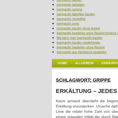
ivermectin tabletten
ivermectin corona
ivermectin tabletten kaufen
ivermectin rezeptfrei
ivermectin preis
ivermectin kaufen ohne rezept
Ivermectin bestellen ohne Rezept holland 
Wo kann man Ivermectin kaufen
Ivermectin kaufen niederlande
Ivermectin bestellen ohne Rezept
Ivermectin aus frankreich bestellen
HOME
ALLGEMEIN
ERNÄHRU
SCHLAGWORT: GRIPPE
ERKÄLTUNG – JEDES
Kaum jemand übersteht die beginn
Erkältung anzustecken. Ursache dafü
Linie die relativ hohe Zahl von üb
einem grippalen Infekt der durch Ba