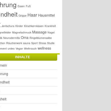
hrung
Essen
Fuß
ndheit
Haar
Hausmittel
Grippe
t
Jentschura
Kinder
Kirschkernkissen
Krankheit
Massage
netfelder
Magnetschmuck
Nagel
Oma
ik
Neurodermitis
Ringelblumensalbe
chen
Räucherwerk
sauna
Sport
Stress
Studie
wellness
revent
urdeo
Vegan
Weihrauch
INHALTE
emein
hrung
ndheit
x
heit
r