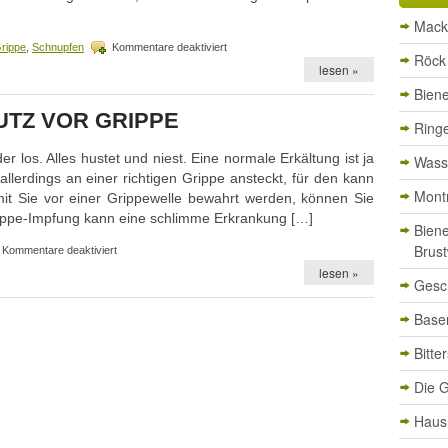
Mack
für
rippe
,
Schnupfen
Kommentare deaktiviert
Röck 
Erkältung
lesen »
–
Bien
jedes
Jahr
TZ VOR GRIPPE
wieder
Ringe
er los. Alles hustet und niest. Eine normale Erkältung ist ja
Wasse
allerdings an einer richtigen Grippe ansteckt, für den kann
Mont
t Sie vor einer Grippewelle bewahrt werden, können Sie
ippe-Impfung kann eine schlimme Erkrankung […]
Bien
für
Brust
Kommentare deaktiviert
Der
lesen »
wirksame
Gesc
Schutz
vor
Basen
Grippe
Bitte
Die G
Haus