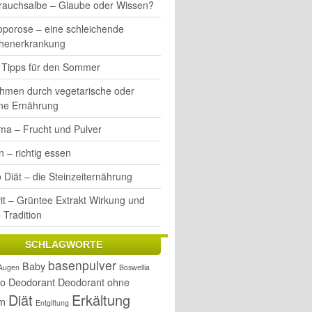
rauchsalbe – Glaube oder Wissen?
oporose – eine schleichende
henerkrankung
e Tipps für den Sommer
hmen durch vegetarische oder
ne Ernährung
ma – Frucht und Pulver
 – richtig essen
 Diät – die Steinzeiternährung
it – Grüntee Extrakt Wirkung und
 Tradition
SCHLAGWORTE
basenpulver
Baby
Augen
Boswellia
o
Deodorant
Deodorant ohne
Diät
Erkältung
um
Entgiftung