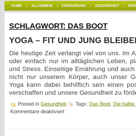
HOME
ALLGEMEIN
ERNÄHRUNG
GESUNDHEIT
IND
SCHLAGWORT: DAS BOOT
YOGA – FIT UND JUNG BLEIBE
Die heutige Zeit verlangt viel von uns. Im A
oder einfach nur im alltäglichen Leben, p
und Stress. Einseitige Ernährung und au
nicht nur unserem Körper, auch unser Gei
Yoga kann dabei behilflich sein einen pos
verschaffen und unsere Gesundheit zu förd
Posted in
Gesundheit
Tags:
Das Boot
,
Die halbe
für
Kommentare deaktiviert
Yoga
–
fit
und
jung