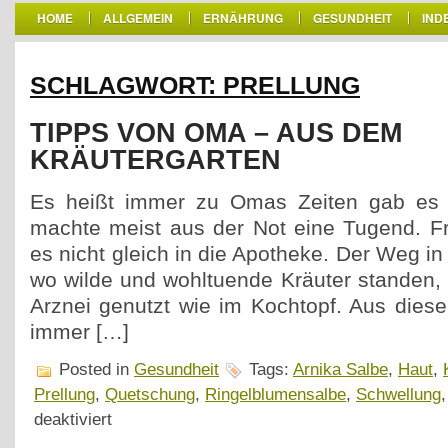
HOME
ALLGEMEIN
ERNÄHRUNG
GESUNDHEIT
IND
SCHLAGWORT: PRELLUNG
TIPPS VON OMA – AUS DEM
KRÄUTERGARTEN
Es heißt immer zu Omas Zeiten gab es ni
machte meist aus der Not eine Tugend. F
es nicht gleich in die Apotheke. Der Weg i
wo wilde und wohltuende Kräuter standen,
Arznei genutzt wie im Kochtopf. Aus die
immer […]
Posted in
Gesundheit
Tags:
Arnika Salbe
,
Haut
,
Prellung
,
Quetschung
,
Ringelblumensalbe
,
Schwellung
für
deaktiviert
Tipps
von