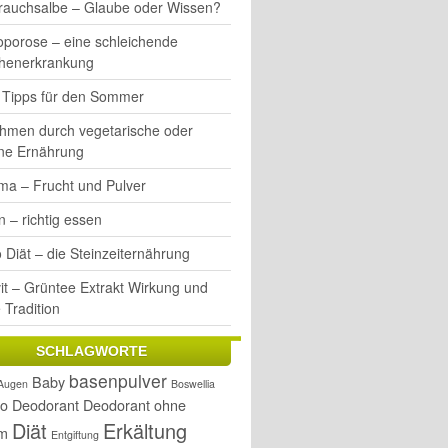
rauchsalbe – Glaube oder Wissen?
oporose – eine schleichende
henerkrankung
e Tipps für den Sommer
hmen durch vegetarische oder
ne Ernährung
ma – Frucht und Pulver
 – richtig essen
 Diät – die Steinzeiternährung
it – Grüntee Extrakt Wirkung und
 Tradition
SCHLAGWORTE
basenpulver
Baby
Augen
Boswellia
o
Deodorant
Deodorant ohne
Diät
Erkältung
um
Entgiftung