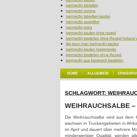
ivermectin tabletten
ivermectin corona
ivermectin tabletten kaufen
ivermectin rezeptfrei
ivermectin preis
ivermectin kaufen ohne rezept
Ivermectin bestellen ohne Rezept holland 
Wo kann man Ivermectin kaufen
Ivermectin kaufen niederlande
Ivermectin bestellen ohne Rezept
Ivermectin aus frankreich bestellen
HOME
ALLGEMEIN
ERNÄHRU
SCHLAGWORT: WEIHRAU
WEIHRAUCHSALBE –
Die Weihrauchsalbe wird aus dem 
wachsen in Trockengebieten in Afrik
im April und dauert über mehrere Mo
minderwertiger Qualität, werden al