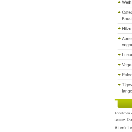
Weih
Oste
Knoc
Hitz
Abne
vega
Lucu
Vegan
Paleo
Tigov
lange
Abnehmen
De
Cellulite
Alumini