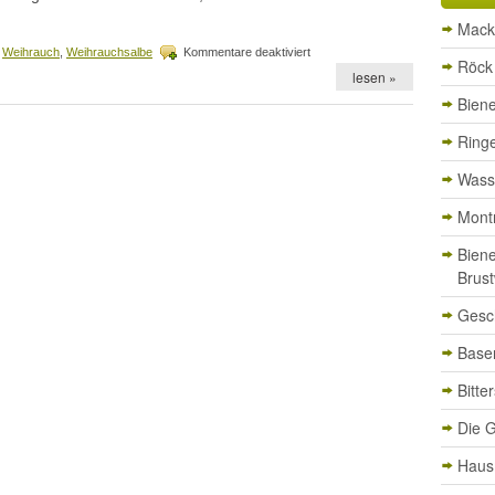
Mack
für
,
Weihrauch
,
Weihrauchsalbe
Kommentare deaktiviert
Röck 
Weihrauchsalbe
lesen »
–
Bien
Glaube
oder
Wissen?
Ringe
Wasse
Mont
Bien
Brust
Gesc
Basen
Bitte
Die G
Haus