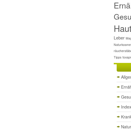
Ernä
Gesu
Hau
Leber
Mag
Naturkosmet
räucherstäb
Tipps
toxap
Allg
Ernä
Gesu
Inde
Krank
Natu