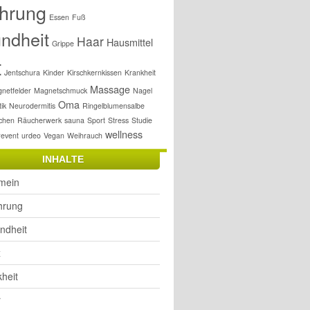
hrung
Essen
Fuß
ndheit
Haar
Hausmittel
Grippe
t
Jentschura
Kinder
Kirschkernkissen
Krankheit
Massage
netfelder
Magnetschmuck
Nagel
Oma
ik
Neurodermitis
Ringelblumensalbe
chen
Räucherwerk
sauna
Sport
Stress
Studie
wellness
revent
urdeo
Vegan
Weihrauch
INHALTE
emein
hrung
ndheit
x
heit
r