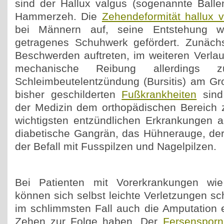
sind der Hallux valgus (sogenannte Ball
Hammerzeh. Die
Zehendeformität hallux 
bei Männern auf, seine Entstehung 
getragenes Schuhwerk gefördert. Zunächs
Beschwerden auftreten, im weiteren Verlau
mechanische Reibung allerdings z
Schleimbeutelentzündung (Bursitis) am G
bisher geschilderten
Fußkrankheiten
sind 
der Medizin dem orthopädischen Bereich 
wichtigsten entzündlichen Erkrankungen 
diabetische Gangrän, das Hühnerauge, de
der Befall mit Fusspilzen und Nagelpilzen.
Bei Patienten mit Vorerkrankungen wie
können sich selbst leichte Verletzungen s
im schlimmsten Fall auch die Amputation 
Zehen zur Folge haben. Der
Fersensporn