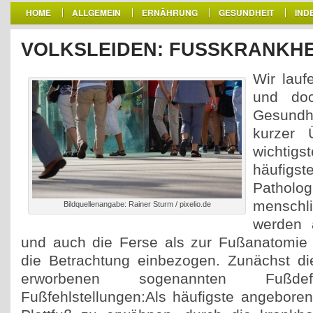
HOME
ALLGEMEIN
ERNÄHRUNG
GESUNDHEIT
IND
VOLKSLEIDEN: FUSSKRANKHEI
Wir lauf
und doc
Gesundh
kurzer 
wicht
häufigs
Path
menschl
Bildquellenangabe: Rainer Sturm / pixelio.de
werden 
und auch die Ferse als zur Fußanatomie 
die Betrachtung einbezogen. Zunächst d
erworbenen sogenannten Fußdefo
Fußfehlstellungen:Als häufigste angeboren