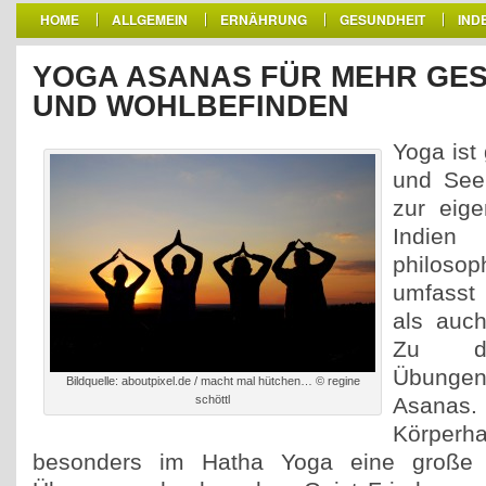
HOME
ALLGEMEIN
ERNÄHRUNG
GESUNDHEIT
IND
YOGA ASANAS FÜR MEHR GE
UND WOHLBEFINDEN
Yoga ist 
und Seel
zur eige
Indi
philos
umfasst 
als auch
Zu de
Übungen
Bildquelle: aboutpixel.de / macht mal hütchen… © regine
schöttl
Asanas. 
Körper
besonders im Hatha Yoga eine große R